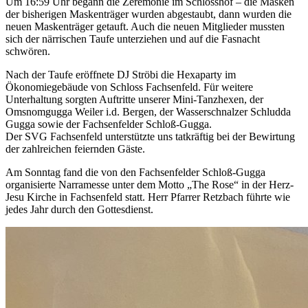
Um 16:59 Uhr begann die Zeremonie im Schlosshof – die Masken
der bisherigen Maskenträger wurden abgestaubt, dann wurden die
neuen Maskenträger getauft. Auch die neuen Mitglieder mussten
sich der närrischen Taufe unterziehen und auf die Fasnacht
schwören.
Nach der Taufe eröffnete DJ Ströbi die Hexaparty im
Ökonomiegebäude von Schloss Fachsenfeld. Für weitere
Unterhaltung sorgten Auftritte unserer Mini-Tanzhexen, der
Omsnomgugga Weiler i.d. Bergen, der Wasserschnalzer Schludda
Gugga sowie der Fachsenfelder Schloß-Gugga.
Der SVG Fachsenfeld unterstützte uns tatkräftig bei der Bewirtung
der zahlreichen feiernden Gäste.
Am Sonntag fand die von den Fachsenfelder Schloß-Gugga
organisierte Narramesse unter dem Motto „The Rose“ in der Herz-
Jesu Kirche in Fachsenfeld statt. Herr Pfarrer Retzbach führte wie
jedes Jahr durch den Gottesdienst.