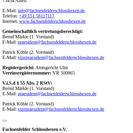
73434 Aalen
E-Mail:
info@fachsenfelderschlosshexen.de
Telefon:
+49 151 58117117
Internet:
www.fachsenfelderschlosshexen.de
Gemeinschaftlich vertretungsberechtigt:
Bernd Märkle (1. Vorstand)
E-Mail:
praesident@fachsenfelderschlosshexen.de
Patrick Köble (2. Vorstand)
E-Mail:
vizepraesident@fachsenfelderschlosshexen.de
Registergericht:
Amtsgericht Ulm
Vereinsregisternummer:
VR 500865
V.i.S.d § 55 Abs. 2 RStV:
Bernd Märkle (1. Vorstand)
E-Mail:
praesident@fachsenfelderschlosshexen.de
Patrick Köble (2. Vorstand)
E-Mail:
vizepraesident@fachsenfelderschlosshexen.de
Fachsenfelder Schlosshexen e.V.