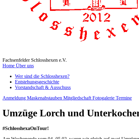
Fachsenfelder Schlosshexen e.V.
Home
Über uns
Wer sind die Schlosshexen?
Entstehungsgeschichte
Vorstandschaft & Ausschuss
Anmeldung Maskenabstauben
Mitgliedschaft
Fotogalerie
Termine
Umzüge Lorch und Unterkoche
#SchlosshexaOnTour!
Am Wochenende vom 04.-05.02. waren wir gleich auf zwei Umzügen u